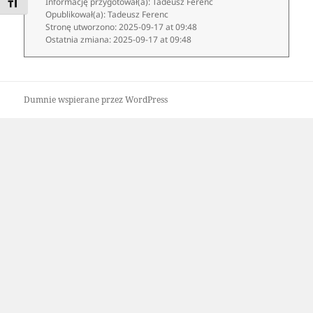
Informację przygotował(a):
Tadeusz Ferenc
POWIĘKSZ FONTY
Opublikował(a):
Tadeusz Ferenc
Stronę utworzono:
2025-09-17 at 09:48
Ostatnia zmiana:
2025-09-17 at 09:48
Dumnie wspierane przez WordPress